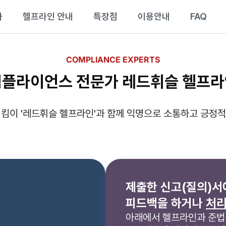
과
헬프라인 안내
특장점
이용안내
FAQ
COMPLIANCE EXPERTS
컴플라이언스 전문가
레드휘슬 헬프라
킴이 '레드휘슬 헬프라인'과 함께 익명으로 소통하고 긍정적
제출한 신고(질의)서
피드백을 하거나
처리
아래에서 헬프라인과 준법